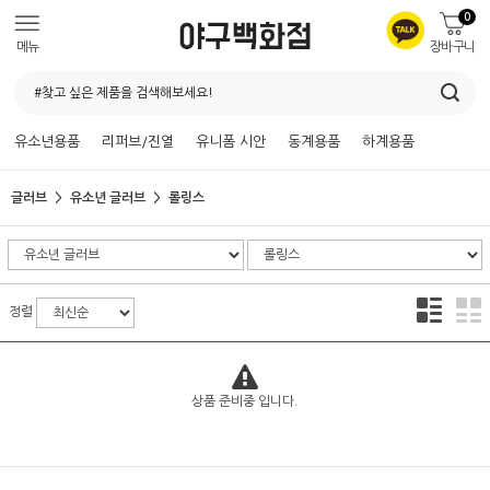
0
메뉴
장바구니
유소년용품
리퍼브/진열
유니폼 시안
동계용품
하계용품
글러브
유소년 글러브
롤링스
정렬
상품 준비중 입니다.