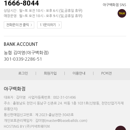
1666-8044
야구백화점 SNS
상담시간 : 월~토 오전 10시 - 오후 6시 (일,공휴일 휴무)
매장운영 : 월~토 오전 10시 - 오후 9시 (일,공휴일 휴무)
전화문의 전 클릭
1:1문의하기
BANK ACCOUNT
농협 김미영(야구백화점)
301-0339-2286-51
로그인
|
회원가입
|
이용안내
|
PC버전
야구백화점
대표자 : 김미영 사업자등록번호 : 882-31-01496
주소 : 충청남도 천안시 동남구 신촌로 24. 바동 1층 1031호(신방동, 천안산업기자재
유통단지)
통신판매업신고번호 : 제 2023-충남천안-3043호
개인보호관리책임자 : 김미영(master@baseballds.com)
HOSTING BY (주)커넥트웨이브