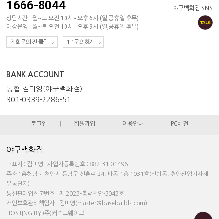
1666-8044
야구백화점 SNS
상담시간 : 월~토 오전 10시 - 오후 6시 (일,공휴일 휴무)
매장운영 : 월~토 오전 10시 - 오후 9시 (일,공휴일 휴무)
전화문의 전 클릭
1:1문의하기
BANK ACCOUNT
농협 김미영(야구백화점)
301-0339-2286-51
로그인
|
회원가입
|
이용안내
|
PC버전
야구백화점
대표자 : 김미영 사업자등록번호 : 882-31-01496
주소 : 충청남도 천안시 동남구 신촌로 24. 바동 1층 1031호(신방동, 천안산업기자재
유통단지)
통신판매업신고번호 : 제 2023-충남천안-3043호
개인보호관리책임자 : 김미영(master@baseballds.com)
HOSTING BY (주)커넥트웨이브