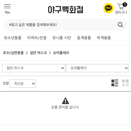
0
메뉴
장바구니
유소년용품
리퍼브/진열
유니폼 시안
동계용품
하계용품
포수/심판용품
일반 마스크
슈어플레이
정렬
상품 준비중 입니다.