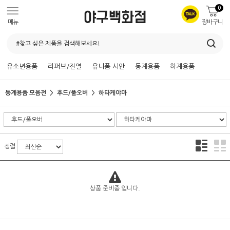
0
메뉴
장바구니
유소년용품
리퍼브/진열
유니폼 시안
동계용품
하계용품
동계용품 모음전
후드/풀오버
하타케야마
정렬
상품 준비중 입니다.