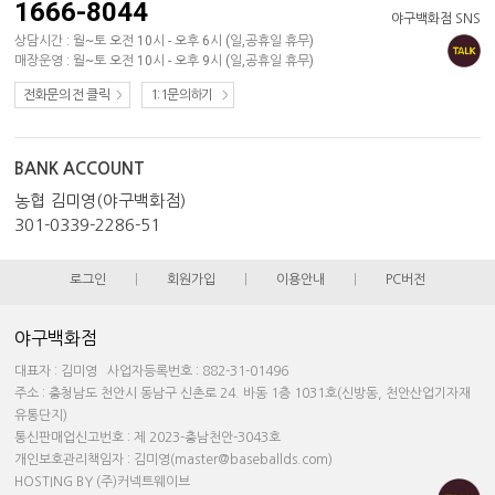
1666-8044
야구백화점 SNS
상담시간 : 월~토 오전 10시 - 오후 6시 (일,공휴일 휴무)
매장운영 : 월~토 오전 10시 - 오후 9시 (일,공휴일 휴무)
전화문의 전 클릭
1:1문의하기
BANK ACCOUNT
농협 김미영(야구백화점)
301-0339-2286-51
로그인
|
회원가입
|
이용안내
|
PC버전
야구백화점
대표자 : 김미영 사업자등록번호 : 882-31-01496
주소 : 충청남도 천안시 동남구 신촌로 24. 바동 1층 1031호(신방동, 천안산업기자재
유통단지)
통신판매업신고번호 : 제 2023-충남천안-3043호
개인보호관리책임자 : 김미영(master@baseballds.com)
HOSTING BY (주)커넥트웨이브