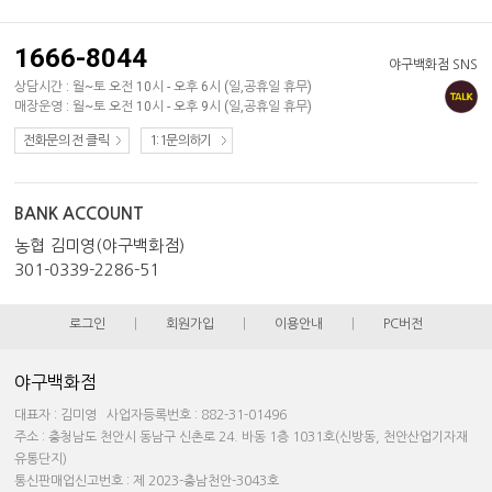
1666-8044
야구백화점 SNS
상담시간 : 월~토 오전 10시 - 오후 6시 (일,공휴일 휴무)
매장운영 : 월~토 오전 10시 - 오후 9시 (일,공휴일 휴무)
전화문의 전 클릭
1:1문의하기
BANK ACCOUNT
농협 김미영(야구백화점)
301-0339-2286-51
로그인
|
회원가입
|
이용안내
|
PC버전
야구백화점
대표자 : 김미영 사업자등록번호 : 882-31-01496
주소 : 충청남도 천안시 동남구 신촌로 24. 바동 1층 1031호(신방동, 천안산업기자재
유통단지)
통신판매업신고번호 : 제 2023-충남천안-3043호