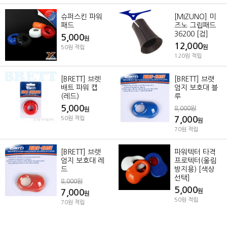
슈퍼스킨 파워
[MIZUNO] 미
패드
즈노 그립패드
36200 [검]
5,000
원
12,000
원
50원 적립
120원 적립
[BRETT] 브렛
[BRETT] 브랫
배트 파워 캡
엄지 보호대 블
(레드)
루
5,000
8,000원
원
7,000
50원 적립
원
70원 적립
[BRETT] 브랫
파워텍터 타격
엄지 보호대 레
프로텍터(울림
드
방지용) [색상
선택]
8,000원
5,000
7,000
원
원
50원 적립
70원 적립