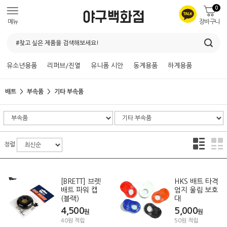
0
메뉴
장바구니
유소년용품
리퍼브/진열
유니폼 시안
동계용품
하계용품
배트
부속품
기타 부속품
정렬
[BRETT] 브렛
HKS 배트 타격
배트 파워 캡
엄지 울림 보호
(블랙)
대
4,500
5,000
원
원
40원 적립
50원 적립