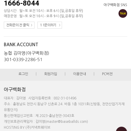
1666-8044
야구백화점 SNS
상담시간 : 월~토 오전 10시 - 오후 6시 (일,공휴일 휴무)
매장운영 : 월~토 오전 10시 - 오후 9시 (일,공휴일 휴무)
전화문의 전 클릭
1:1문의하기
BANK ACCOUNT
농협 김미영(야구백화점)
301-0339-2286-51
로그인
|
회원가입
|
이용안내
|
PC버전
야구백화점
대표자 : 김미영 사업자등록번호 : 882-31-01496
주소 : 충청남도 천안시 동남구 신촌로 24. 바동 1층 1031호(신방동, 천안산업기자재
유통단지)
통신판매업신고번호 : 제 2023-충남천안-3043호
개인보호관리책임자 : 김미영(master@baseballds.com)
HOSTING BY (주)커넥트웨이브