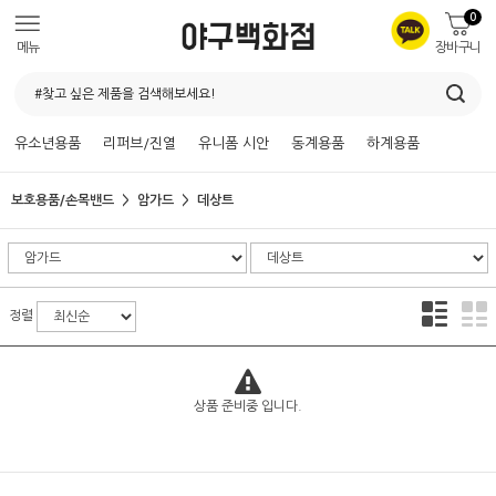
0
메뉴
장바구니
유소년용품
리퍼브/진열
유니폼 시안
동계용품
하계용품
보호용품/손목밴드
암가드
데상트
정렬
상품 준비중 입니다.